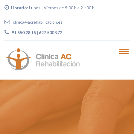
Horario
: Lunes - Viernes de 9:00 h a 21:00 h
clinica@acrehabilitacion.es
91 550 28 15 | 627 500 972