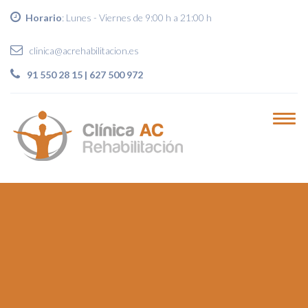
Horario
: Lunes - Viernes de 9:00 h a 21:00 h
clinica@acrehabilitacion.es
91 550 28 15 | 627 500 972